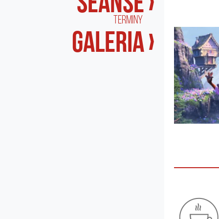
seanse ›
terminy
galeria ›