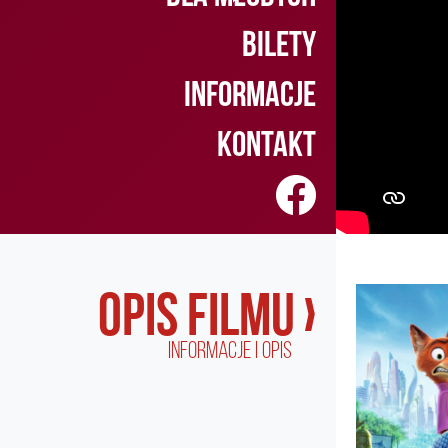
bilety
Informacje
Kontakt
opis filmu ›
informacje i opis