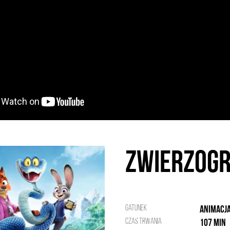
Zwierzogr
Gatunek
Animacja
Czas trwania
107 min