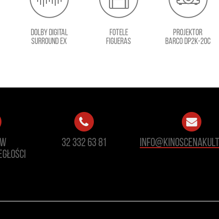
Dolby Digital
FOTELE
PROJEKTOR
Surround Ex
FIGUERAS
Barco DP2K-20C
ów
32 332 63 81
info@kinoscenakult
egłości