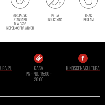
europejski
pętla
brak
standard
indukcyjna
reklam
dla osób
niepełnosprawnych
ura.pl
Kasa
KinoScenaKultura
pn - nd, 15:00 -
20:00