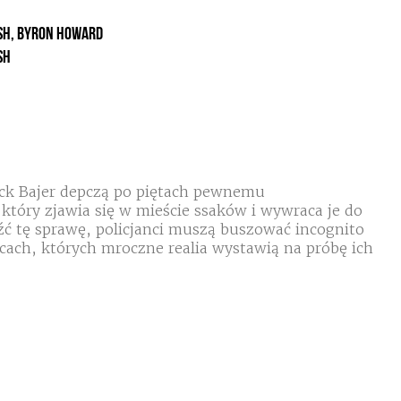
sh, Byron Howard
sh
ick Bajer depczą po piętach pewnemu
tóry zjawia się w mieście ssaków i wywraca je do
ć tę sprawę, policjanci muszą buszować incognito
cach, których mroczne realia wystawią na próbę ich