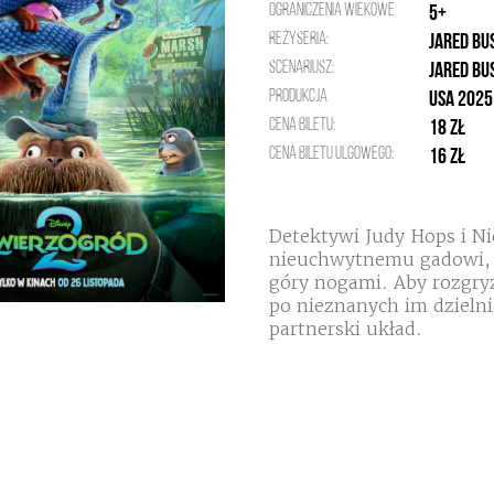
Ograniczenia wiekowe
5+
Reżyseria:
Jared Bu
Scenariusz:
Jared Bu
Produkcja
USA 2025
Cena biletu:
18 zł
Cena biletu ulgowego:
16 zł
Detektywi Judy Hops i N
nieuchwytnemu gadowi, k
góry nogami. Aby rozgryź
po nieznanych im dzielni
partnerski układ.