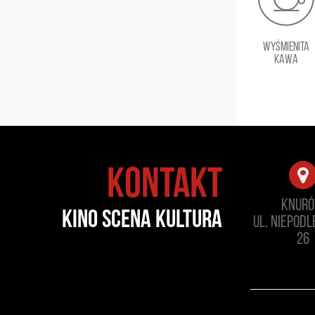
wyśmienita
kawa
Kontakt
Knur
kino scena kultura
ul. Niepodl
26