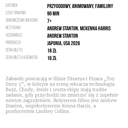
Gatunek
Przygodowy, Animowany, Familijny
Czas trwania
90 min
Ograniczenia wiekowe
7+
Reżyseria:
Andrew Stanton, McKenna Harris
Scenariusz:
Andrew Stanton
Produkcja
Japonia, USA 2026
Cena biletu:
18 zł
Cena biletu ulgowego:
16 zł
Zabawki powracają w filmie Disneya i Pixara „Toy
Story 5”, w którym na scenę wkracza technologia.
Buzz, Chudy, Jessie i reszta ekipy mają trudne
zadanie, gdy przychodzi im zmierzyć się z zupełnie
nowym zagrożeniem. Reżyserem filmu jest Andrew
Stanton, współreżyserem Kenna Harris, a
producentem Lindsey Collins.