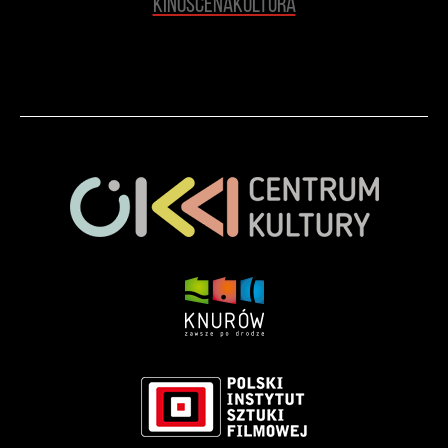
KinoScenaKultura